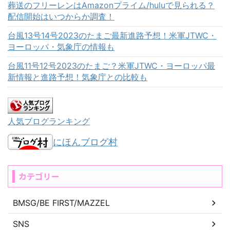
葬送のフリーレンはAmazonプライム/huluで見られる？
配信開始はいつからか調査！
台風13号14号2023のたまご最新進路予想！米軍JTWC・
ヨーロッパ・気象庁の情報も
台風11号12号2023のたまご？米軍JTWC・ヨーロッパ最
新情報と進路予想！気象庁との比較も
人気ブログランキング
にほんブログ村
カテゴリー
BMSG/BE FIRST/MAZZEL
SNS