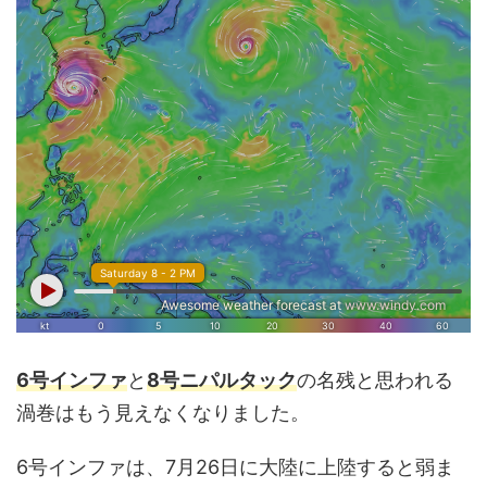
6号インファ
と
8号ニパルタック
の名残と思われる
渦巻はもう見えなくなりました。
6号インファは、7月26日に大陸に上陸すると弱ま