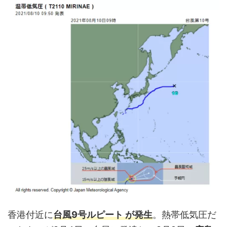
香港付近に
台風9号ルピート
が
発生
。熱帯低気圧だ