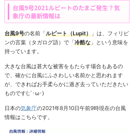
台風9号2021ルピートのたまご発生？気
象庁の最新情報は
台風9号
の名前「
ルピート（Lupit）
」は、フィリピ
ンの言葉（タガログ語）で「
冷酷な
」という意味を
持っています。
大きな台風は甚大な被害をもたらす場合もあるの
で、確かに台風にふさわしい名前かと思われます
が、できればお手柔らかに過ぎ去っていただきたい
ものです(;´･ω･)
日本の
気象庁
の2021年8月10日午前9時現在の台風
情報はこちらです。