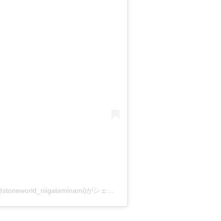
ストーンワールドイオンモール新潟南店(@stoneworld_niigataminami)がシェアした投稿