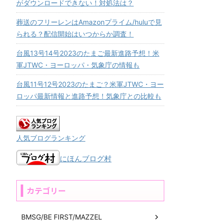
がダウンロードできない！対処法は？
葬送のフリーレンはAmazonプライム/huluで見
られる？配信開始はいつからか調査！
台風13号14号2023のたまご最新進路予想！米
軍JTWC・ヨーロッパ・気象庁の情報も
台風11号12号2023のたまご？米軍JTWC・ヨー
ロッパ最新情報と進路予想！気象庁との比較も
人気ブログランキング
にほんブログ村
カテゴリー
BMSG/BE FIRST/MAZZEL