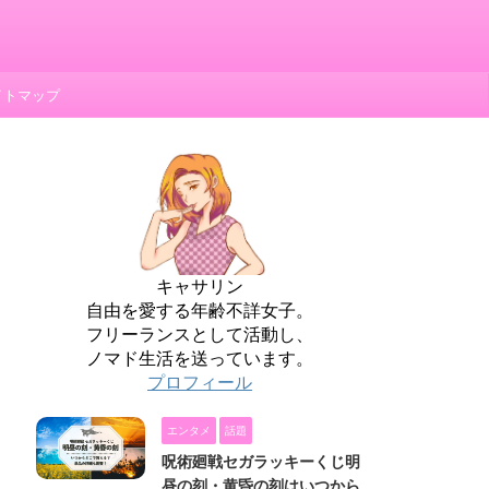
イトマップ
キャサリン
自由を愛する年齢不詳女子。
フリーランスとして活動し、
ノマド生活を送っています。
プロフィール
エンタメ
話題
呪術廻戦セガラッキーくじ明
昼の刻・黄昏の刻はいつから