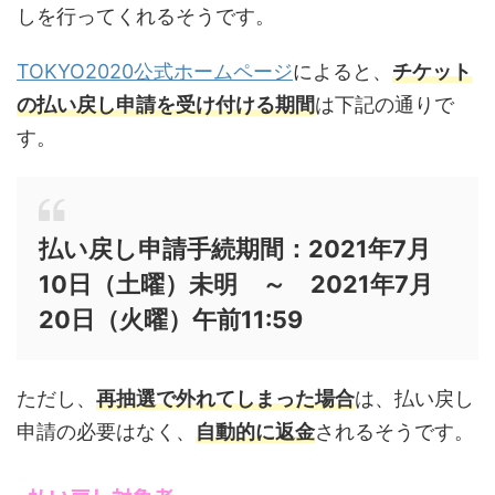
しを行ってくれるそうです。
TOKYO2020公式ホームページ
によると、
チケット
の払い戻し申請を受け付ける期間
は下記の通りで
す。
払い戻し申請手続期間：
2021
年
7
月
10日（土曜）未明 ～
2021
年
7
月
20日（火曜）午前
11:59
ただし、
再抽選で外れてしまった場合
は、払い戻し
申請の必要はなく、
自動的に返金
されるそうです。