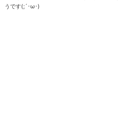
うです(;´･ω･)