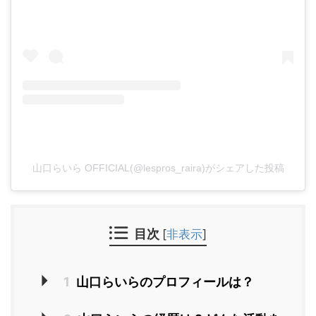
山口らいら OFFICIAL(@lespros_raira)がシェアした投稿
目次
[
非表示
]
1
山口らいらのプロフィールは？