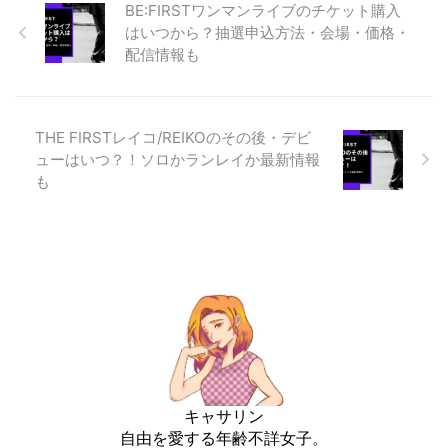
BE:FIRSTワンマンライブのチケット購入
はいつから？抽選申込方法・会場・価格・
配信情報も
THE FIRSTレイコ/REIKOのその後・デビ
ューはいつ？！ソロかランレイか最新情報
も
キャサリン
自由を愛する年齢不詳女子。