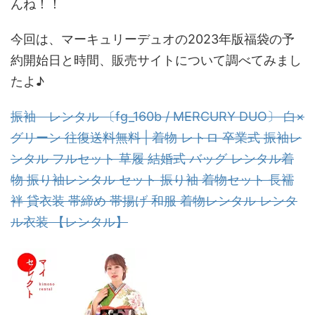
んね！！
今回は、マーキュリーデュオの2023年版福袋の予
約開始日と時間、販売サイトについて調べてみまし
たよ♪
振袖 レンタル 〔fg_160b / MERCURY DUO〕 白×
グリーン 往復送料無料 | 着物 レトロ 卒業式 振袖レ
ンタル フルセット 草履 結婚式 バッグ レンタル着
物 振り袖レンタル セット 振り袖 着物セット 長襦
袢 貸衣装 帯締め 帯揚げ 和服 着物レンタル レンタ
ル衣装 【レンタル】