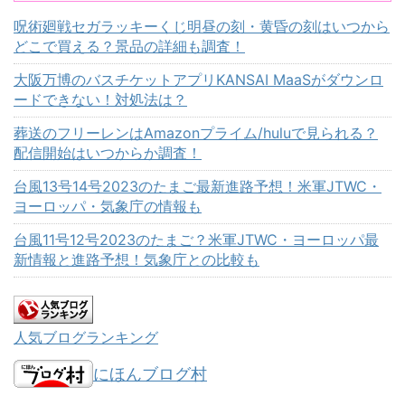
呪術廻戦セガラッキーくじ明昼の刻・黄昏の刻はいつから
どこで買える？景品の詳細も調査！
大阪万博のバスチケットアプリKANSAI MaaSがダウンロ
ードできない！対処法は？
葬送のフリーレンはAmazonプライム/huluで見られる？
配信開始はいつからか調査！
台風13号14号2023のたまご最新進路予想！米軍JTWC・
ヨーロッパ・気象庁の情報も
台風11号12号2023のたまご？米軍JTWC・ヨーロッパ最
新情報と進路予想！気象庁との比較も
人気ブログランキング
にほんブログ村