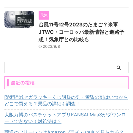
天気
台風11号12号2023のたまご？米軍
JTWC・ヨーロッパ最新情報と進路予
想！気象庁との比較も
2023/9/8
最近の投稿
呪術廻戦セガラッキーくじ明昼の刻・黄昏の刻はいつから
どこで買える？景品の詳細も調査！
大阪万博のバスチケットアプリKANSAI MaaSがダウンロ
ードできない！対処法は？
葬送のフリーレンはAmazonプライム/huluで見られる？