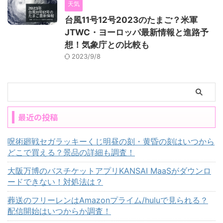
天気
台風11号12号2023のたまご？米軍
JTWC・ヨーロッパ最新情報と進路予
想！気象庁との比較も
2023/9/8
最近の投稿
呪術廻戦セガラッキーくじ明昼の刻・黄昏の刻はいつから
どこで買える？景品の詳細も調査！
大阪万博のバスチケットアプリKANSAI MaaSがダウンロ
ードできない！対処法は？
葬送のフリーレンはAmazonプライム/huluで見られる？
配信開始はいつからか調査！