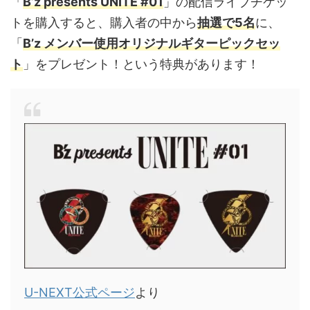
「
B’z presents UNITE #01
」の配信ライブチケッ
トを購入すると、購入者の中から
抽選で5名
に、
「
B’z メンバー使用オリジナルギターピックセッ
ト
」をプレゼント！という特典があります！
U-NEXT公式ページ
より